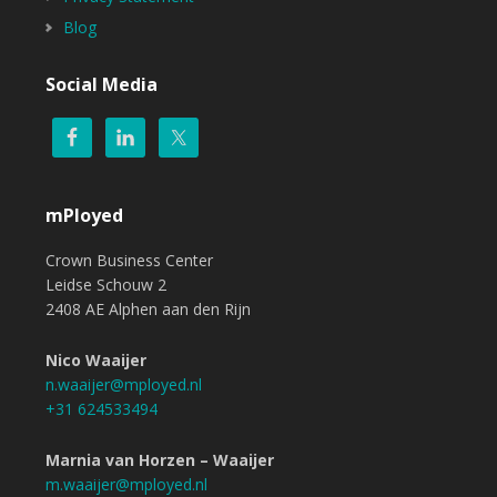
Blog
Social Media
mPloyed
Crown Business Center
Leidse Schouw 2
2408 AE Alphen aan den Rijn
Nico Waaijer
n.waaijer@mployed.nl
+31 624533494
Marnia van Horzen – Waaijer
m.waaijer@mployed.nl